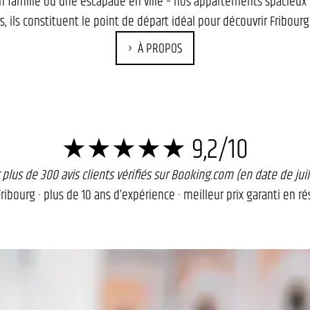
 famille ou une escapade en ville – nos appartements spacieux o
s, ils constituent le point de départ idéal pour découvrir Fribourg
À PROPOS
★★★★★ 9,2/10
 plus de 300 avis clients vérifiés sur Booking.com (en date de juil
ribourg · plus de 10 ans d’expérience · meilleur prix garanti en r