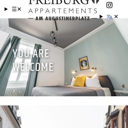
☰
✕
✕